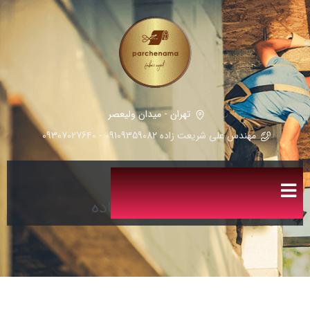
تهران - میدان ولیعصر
مهندس علی شریعت زاده 09109359082 - 09307027640
پارچه مطهری ساده