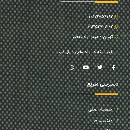
09109359082
09352720262
تهران - میدان ولیعصر
مارا در شبکه های اجتماعی دنبال کنید
دسترسی سریع
صفحه اصلی
خدمات ما