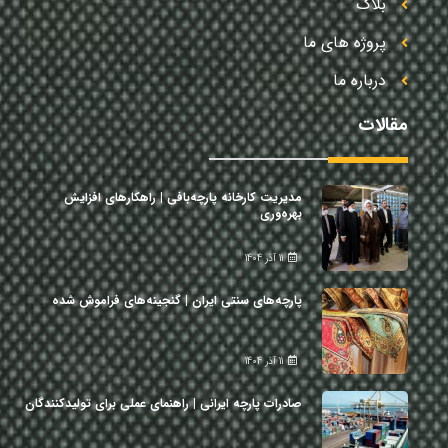
بلاگ
پروژه های ما
درباره ما
مقالات
مدیریت کارخانه پارچه‌بافی | راهکارهای افزایش
بهره‌وری
11 آذر 1404
پارچه‌های سنتی ایران | گنجینه‌های فراموش شده
11 آذر 1404
صادرات پارچه ایرانی | راهنمای عملی برای تولیدکنندگان