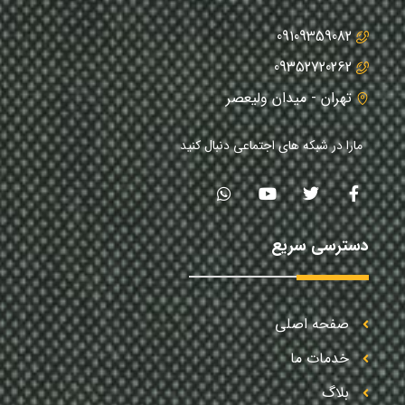
09109359082
09352720262
تهران - میدان ولیعصر
مارا در شبکه های اجتماعی دنبال کنید
دسترسی سریع
صفحه اصلی
خدمات ما
بلاگ