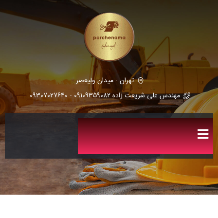
تهران - میدان ولیعصر
مهندس علی شریعت زاده 09109359082 - 09307027640
بلاگ