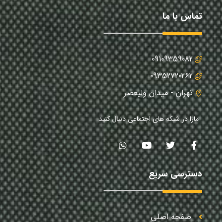
تماس با ما
09109359082
09352720262
تهران - میدان ولیعصر
مارا در شبکه های اجتماعی دنبال کنید
دسترسی سریع
صفحه اصلی