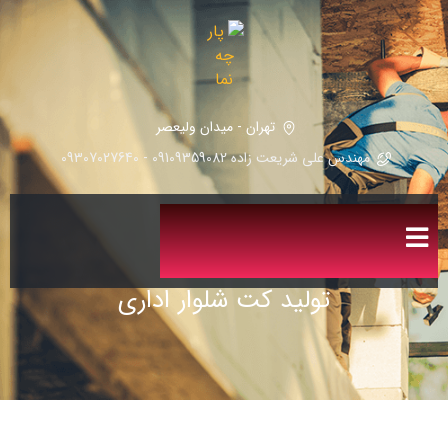
تهران - میدان ولیعصر
مهندس علی شریعت زاده 09109359082 - 09307027640
تولید کت شلوار اداری