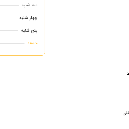
سه شنبه
چهار شنبه
پنج شنبه
جمعه
للی