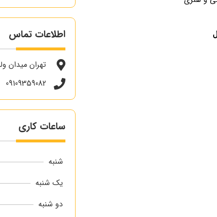
اطلاعات تماس
تهران میدان ول
09109359082
ساعات کاری
شنبه
یک شنبه
دو شنبه