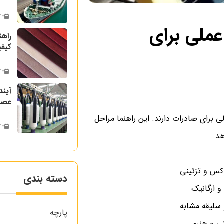
11 آذر 1404
عملی برای
راهن
کیفی
11 آذر 1404
آیند
عصر
ی برای صادرات دارند. این راهنما مراحل
11 آذر 1404
د.
وکس و تزئینی
دسته بندی
و ارگانیک
سلیقه مشابه
پارچه
تی و هنری