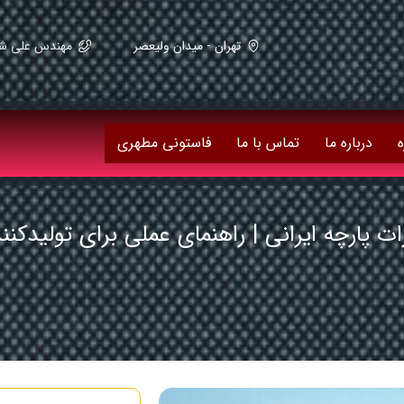
تهران - میدان ولیعصر
مهندس علی شریعت زاده 59082
ه
درباره ما
تماس با ما
فاستونی مطهری
ت پارچه ایرانی | راهنمای عملی برای تولیدکنن