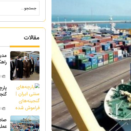
مقالات
مدیر
راهک
11 آذر 1404
پارچ
گنج
11 آذر 1404
صادر
عملی