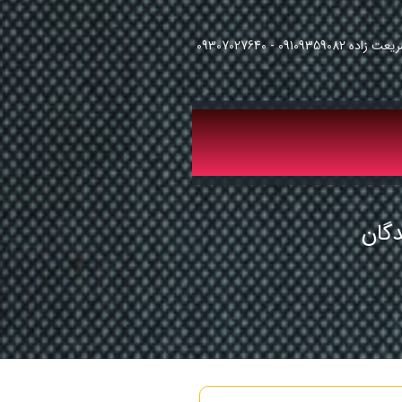
091093 - 09307027640
دگان