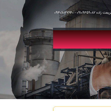
091093 - 09307027640