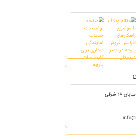
س
ن 28 شرقی
info@