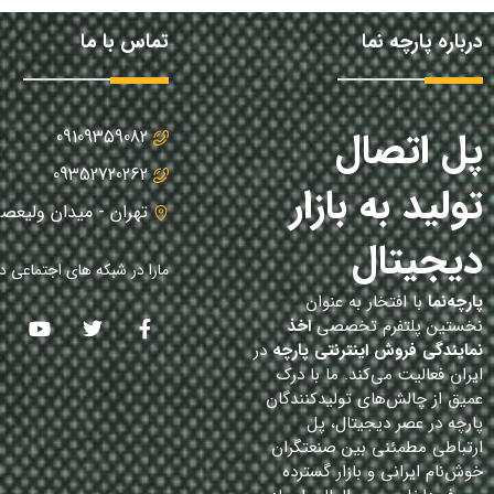
درباره پارچه نما
تماس با ما
پل اتصال
09109359082
09352720262
تولید به بازار
تهران - میدان ولیعصر
دیجیتال
مارا در شبکه های اجتماعی دن
پارچه‌نما
با افتخار به عنوان
نخستین پلتفرم تخصصی
اخذ
نمایندگی فروش اینترنتی پارچه
در
ایران فعالیت می‌کند. ما با درک
عمیق از چالش‌های تولیدکنندگان
پارچه در عصر دیجیتال، پل
ارتباطی مطمئنی بین صنعتگران
خوش‌نام ایرانی و بازار گسترده