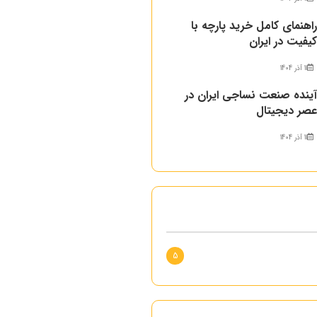
اهنمای کامل خرید پارچه با
یفیت در ایران
11 آذر 1404
ینده صنعت نساجی ایران در
صر دیجیتال
11 آذر 1404
5