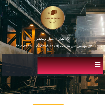
تهران - میدان ولیعصر
مهندس علی شریعت زاده 09109359082 - 09307027640
کت و شلوار