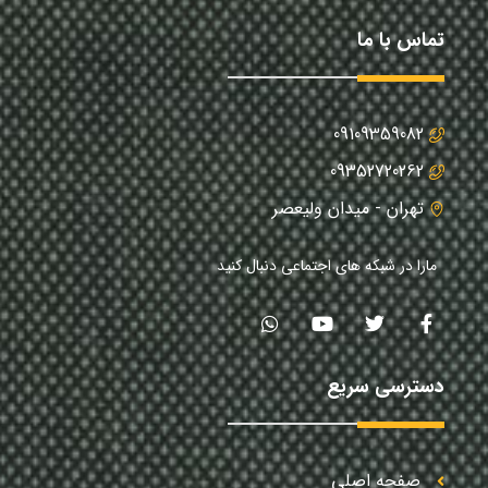
تماس با ما
09109359082
09352720262
تهران - میدان ولیعصر
مارا در شبکه های اجتماعی دنبال کنید
دسترسی سریع
صفحه اصلی