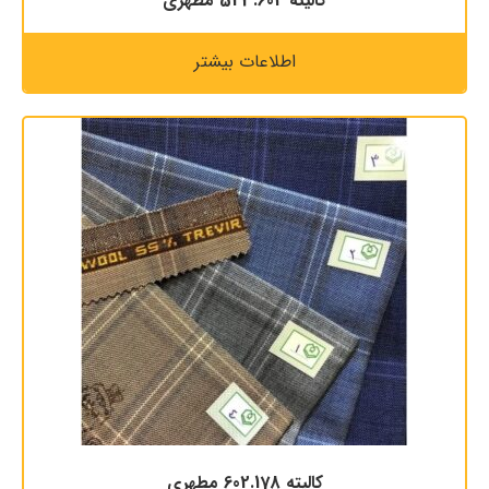
کالیته 523.604 مطهری
اطلاعات بیشتر
کالیته 602.178 مطهری