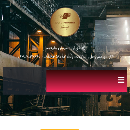
تهران - میدان ولیعصر
مهندس علی شریعت زاده 09109359082 - 09307027640
کالیته مطهری