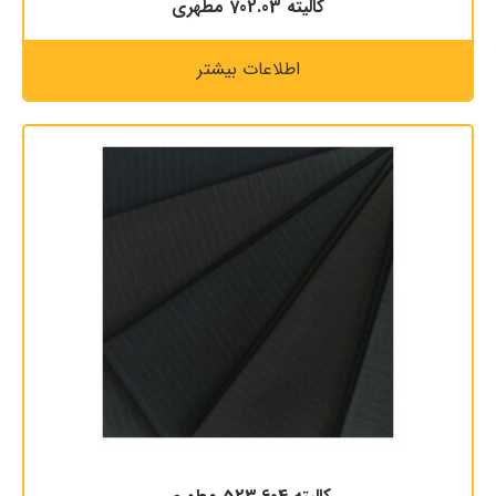
كاليته 702.03 مطهری
اطلاعات بیشتر