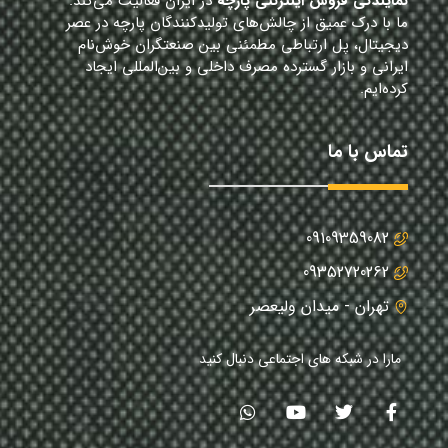
نمایندگی فروش اینترنتی پارچه
در ایران فعالیت می‌کند.
ما با درک عمیق از چالش‌های تولیدکنندگان پارچه در عصر
دیجیتال، پل ارتباطی مطمئنی بین صنعتگران خوش‌نام
ایرانی و بازار گسترده مصرف داخلی و بین‌المللی ایجاد
کرده‌ایم.
تماس با ما
09109359082
09352720262
تهران - میدان ولیعصر
مارا در شبکه های اجتماعی دنبال کنید