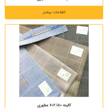
اطلاعات بیشتر
کالیته 602.180 مطهری