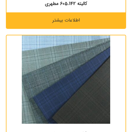
كاليته 605.142 مطهری
اطلاعات بیشتر