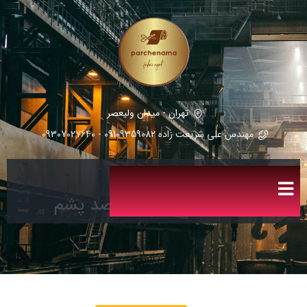
تهران - میدان ولیعصر
مهندس علی شریعت زاده 09109359082 - 09307027640
پارچه مطهری 45 درصد پشم