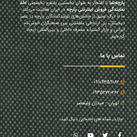
پارچه‌نما
با افتخار به عنوان نخستین پلتفرم تخصصی
اخذ
نمایندگی فروش اینترنتی پارچه
در ایران فعالیت می‌کند.
ما با درک عمیق از چالش‌های تولیدکنندگان پارچه در عصر
دیجیتال، پل ارتباطی مطمئنی بین صنعتگران خوش‌نام
ایرانی و بازار گسترده مصرف داخلی و بین‌المللی ایجاد
کرده‌ایم.
تماس با ما
09109359082
09352720262
تهران - میدان ولیعصر
مارا در شبکه های اجتماعی دنبال کنید