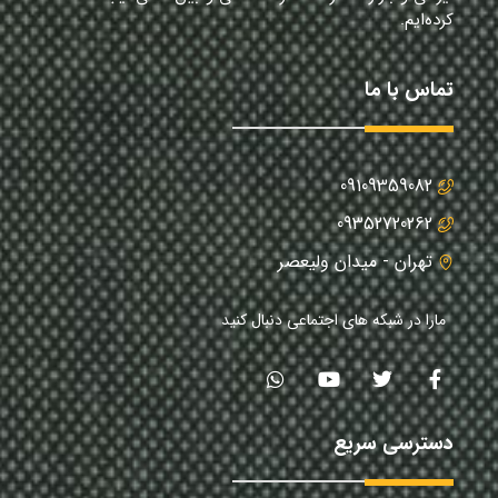
کرده‌ایم.
تماس با ما
09109359082
09352720262
تهران - میدان ولیعصر
مارا در شبکه های اجتماعی دنبال کنید
دسترسی سریع