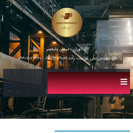
تهران - میدان ولیعصر
مهندس علی شریعت زاده 09109359082 - 09307027640
ماشین صنعتی