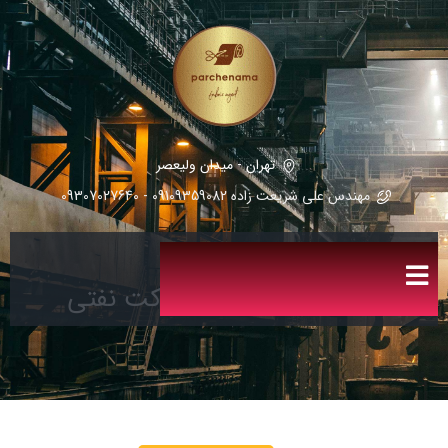
تهران - میدان ولیعصر
مهندس علی شریعت زاده 09109359082 - 09307027640
فروش عمده پارچه شرکت نفتی