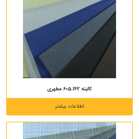
كاليته 605.142 مطهری
اطلاعات بیشتر