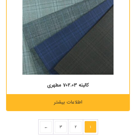
كاليته 702.03 مطهری
اطلاعات بیشتر
←
3
2
1