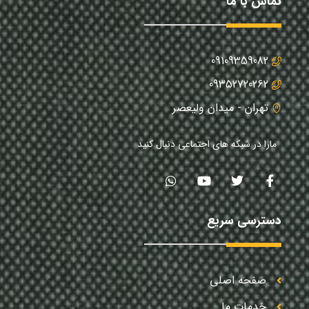
تماس با ما
09109359082
09352720262
تهران - میدان ولیعصر
مارا در شبکه های اجتماعی دنبال کنید
دسترسی سریع
صفحه اصلی
خدمات ما