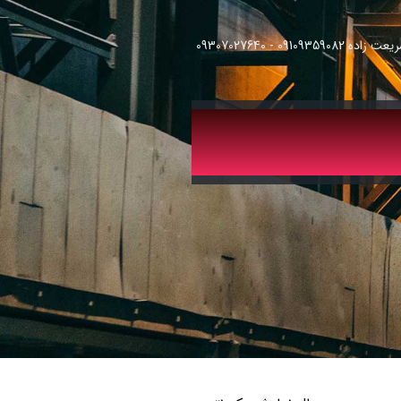
091093 - 09307027640