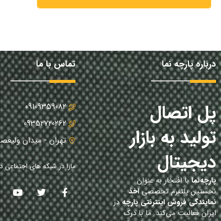
درباره پارچه نما
تماس با ما
پل اتصال
09109359082
09352720262
تولید به بازار
تهران - میدان ولیعصر
دیجیتال
مارا در شبکه های اجتماعی دن
پارچه‌نما
با افتخار به عنوان
نخستین پلتفرم تخصصی
اخذ
نمایندگی فروش اینترنتی پارچه
در
ایران فعالیت می‌کند. ما با درک