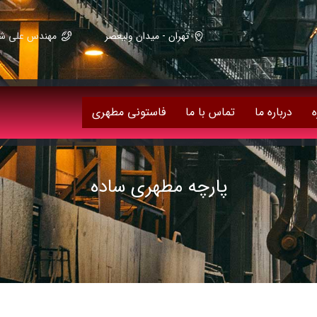
تهران - میدان ولیعصر
مهندس علی شریعت زاده 59082
ه
درباره ما
تماس با ما
فاستونی مطهری
پارچه مطهری ساده