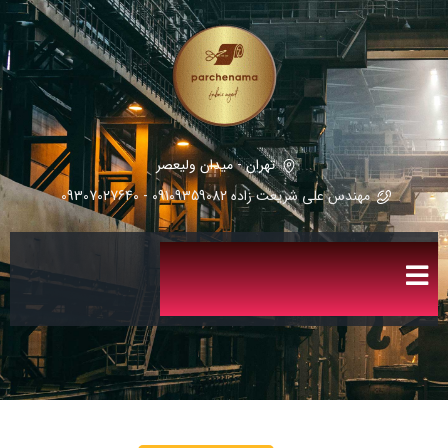
تهران - میدان ولیعصر
مهندس علی شریعت زاده 09109359082 - 09307027640
پارچه