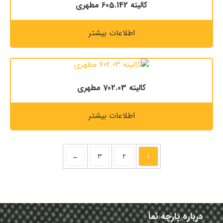
كاليته 605.142 مطهری
اطلاعات بیشتر
كاليته 702.03 مطهری
اطلاعات بیشتر
←
3
2
1
درباره پارچه نما