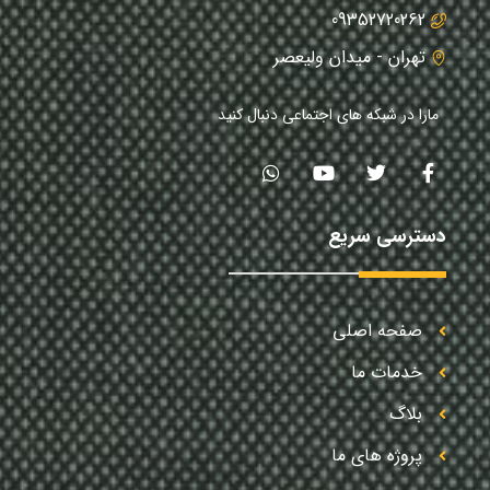
09352720262
تهران - میدان ولیعصر
مارا در شبکه های اجتماعی دنبال کنید
دسترسی سریع
صفحه اصلی
خدمات ما
بلاگ
پروژه های ما