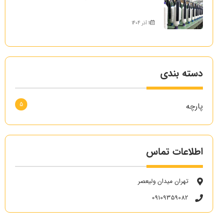
11 آذر 1404
دسته بندی
5
پارچه
اطلاعات تماس
تهران میدان ولیعصر
09109359082