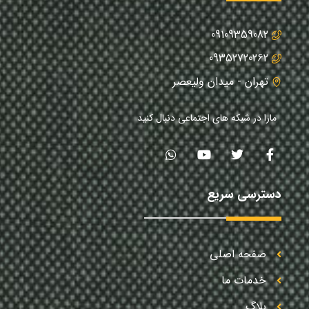
09109359082
09352720262
تهران - میدان ولیعصر
مارا در شبکه های اجتماعی دنبال کنید
دسترسی سریع
صفحه اصلی
خدمات ما
بلاگ