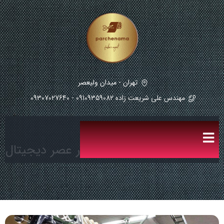
تهران - میدان ولیعصر
مهندس علی شریعت زاده 09109359082 - 09307027640
آینده صنعت نساجی ایران در عصر دیجیتال