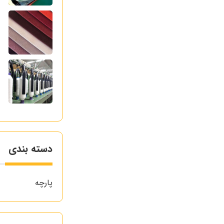
ر
ک
آ
ع
دسته بندی
پارچه