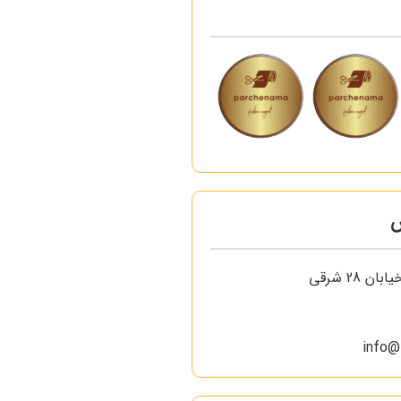
س
ن 28 شرقی
info@