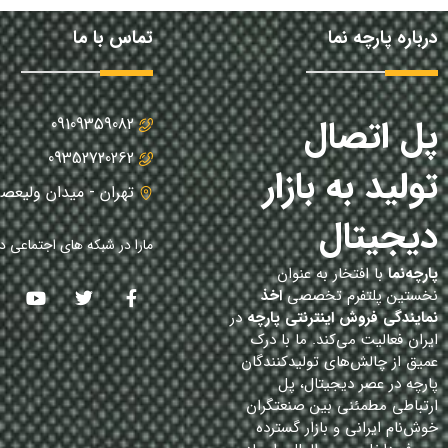
درباره پارچه نما
تماس با ما
پل اتصال
09109359082
09352720262
تولید به بازار
تهران - میدان ولیعصر
دیجیتال
مارا در شبکه های اجتماعی دن
پارچه‌نما
با افتخار به عنوان
نخستین پلتفرم تخصصی
اخذ
نمایندگی فروش اینترنتی پارچه
در
ایران فعالیت می‌کند. ما با درک
عمیق از چالش‌های تولیدکنندگان
پارچه در عصر دیجیتال، پل
ارتباطی مطمئنی بین صنعتگران
خوش‌نام ایرانی و بازار گسترده