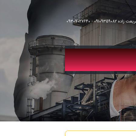
091093 - 09307027640