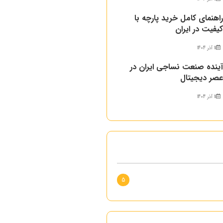
اهنمای کامل خرید پارچه با
یفیت در ایران
11 آذر 1404
ینده صنعت نساجی ایران در
صر دیجیتال
11 آذر 1404
5