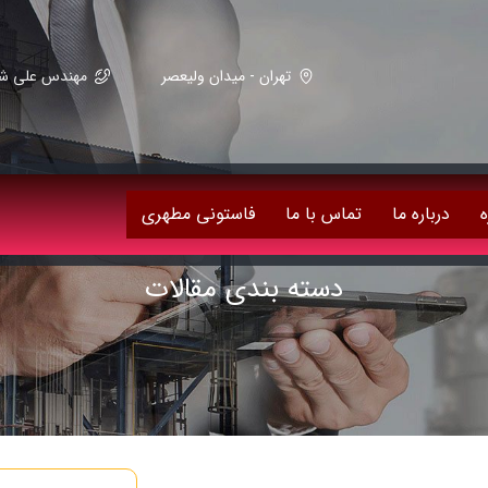
تهران - میدان ولیعصر
مهندس علی شریعت زاده 59082
ه
درباره ما
تماس با ما
فاستونی مطهری
دسته بندی مقالات