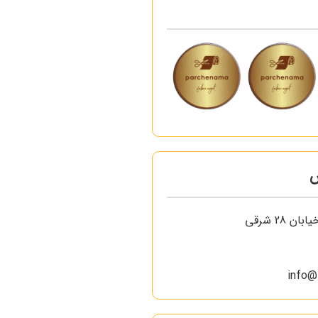
س
ن 28 شرقی
info@