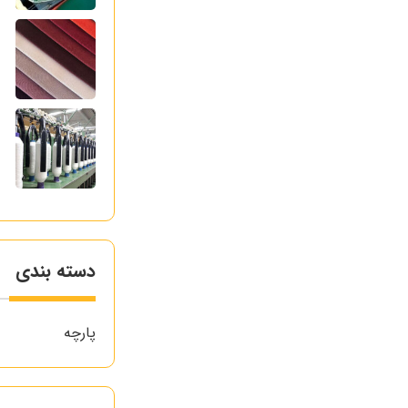
ر
ک
آ
ع
دسته بندی
پارچه