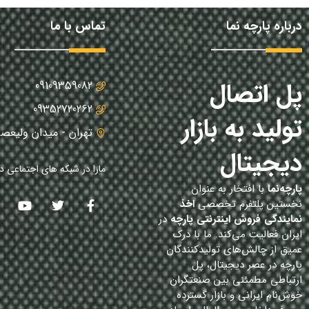
درباره پارچه نما
تماس با ما
پل اتصال
09109359082
09352720262
تولید به بازار
تهران - میدان ولیعصر
دیجیتال
مارا در شبکه های اجتماعی دن
پارچه‌نما
با افتخار به عنوان
نخستین پلتفرم تخصصی
اخذ
نمایندگی فروش اینترنتی پارچه
در
ایران فعالیت می‌کند. ما با درک
عمیق از چالش‌های تولیدکنندگان
پارچه در عصر دیجیتال، پل
ارتباطی مطمئنی بین صنعتگران
خوش‌نام ایرانی و بازار گسترده