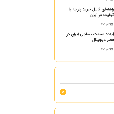
اهنمای کامل خرید پارچه با
یفیت در ایران
11 آذر 1404
ینده صنعت نساجی ایران در
صر دیجیتال
11 آذر 1404
5