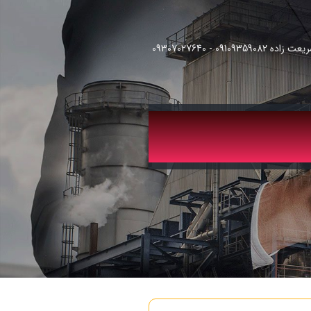
091093 - 09307027640