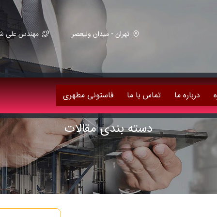
تهران - میدان ولیعصر
مهندس علی شریعت زاده 59082
ه
درباره ما
تماس با ما
فاستونی مطهری
دسته بندی مقالات