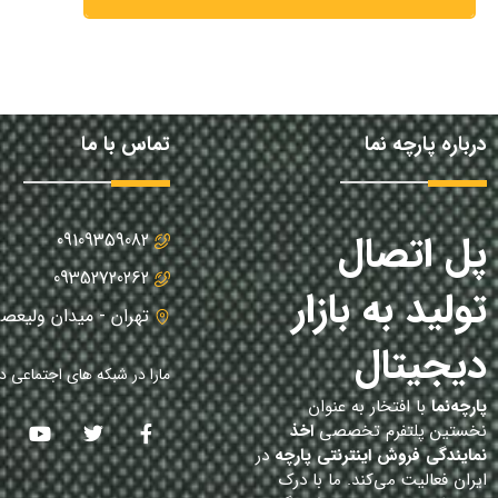
درباره پارچه نما
تماس با ما
پل اتصال
09109359082
09352720262
تولید به بازار
تهران - میدان ولیعصر
دیجیتال
مارا در شبکه های اجتماعی دن
پارچه‌نما
با افتخار به عنوان
نخستین پلتفرم تخصصی
اخذ
نمایندگی فروش اینترنتی پارچه
در
ایران فعالیت می‌کند. ما با درک