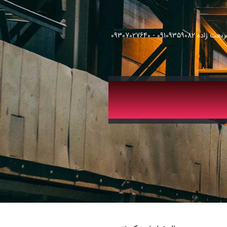
091093 - 09307027640