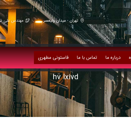
تهران - میدان ولیعصر
مهندس علی شریعت زاده 59082
ه
درباره ما
تماس با ما
فاستونی مطهری
hv lxivd