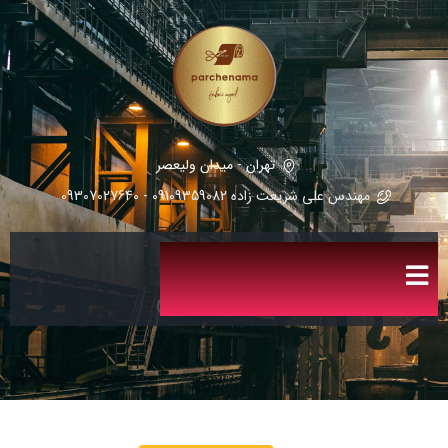
تهران - میدان ولیعصر
مهندس علی شریعت زاده 09109359082 - 09307027640
پارچه مطهری