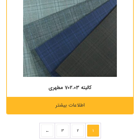
كاليته 702.03 مطهری
اطلاعات بیشتر
←
3
2
1