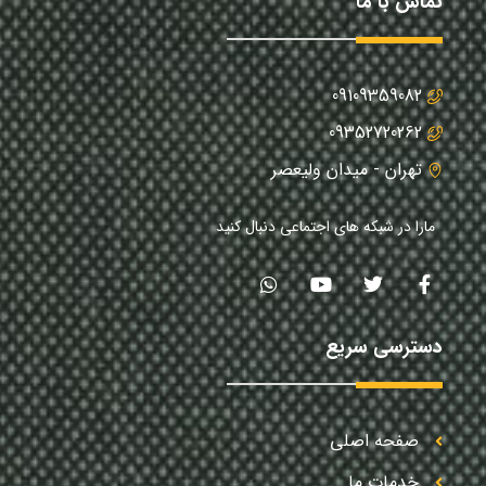
تماس با ما
09109359082
09352720262
تهران - میدان ولیعصر
مارا در شبکه های اجتماعی دنبال کنید
دسترسی سریع
صفحه اصلی
خدمات ما