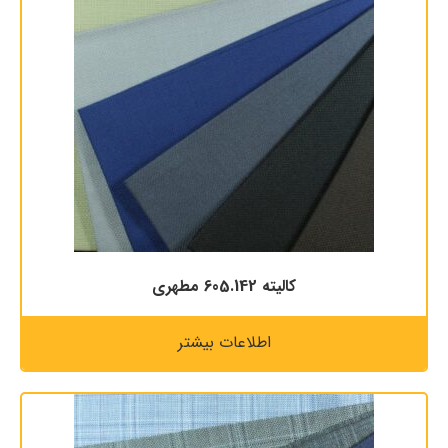
كاليته 605.142 مطهری
اطلاعات بیشتر